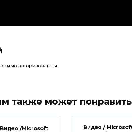
й
бходимо
авторизоваться
.
ам также может понравить
Видео / Microsof
Видео /Microsoft