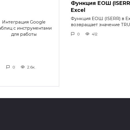
Функция ЕОШ (ISERR
Excel
Функция ЕОШ (ISERR) в Ex
Интеграция Google
возвращает значение TR
аблиц с инструментами
для работы
0
412
0
2.6к.