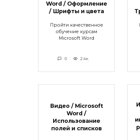
Word / Оформление
/ Шрифты и цвета
Т
Пройти качественное
обучение курсам
Microsoft Word
0
2.4к.
И
Видео / Microsoft
Word /
и
Использование
р
полей и списков