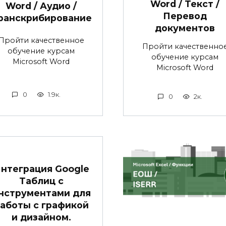
Word / Текст /
Word / Аудио /
Перевод
ранскрибирование
документов
Пройти качественное
Пройти качественно
обучение курсам
обучение курсам
Microsoft Word
Microsoft Word
0
1.9к.
0
2к.
нтеграция Google
Таблиц с
нструментами для
аботы с графикой
и дизайном.