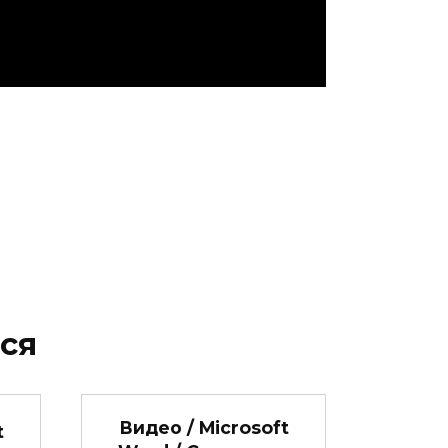
ся
Видео / Microsoft
t