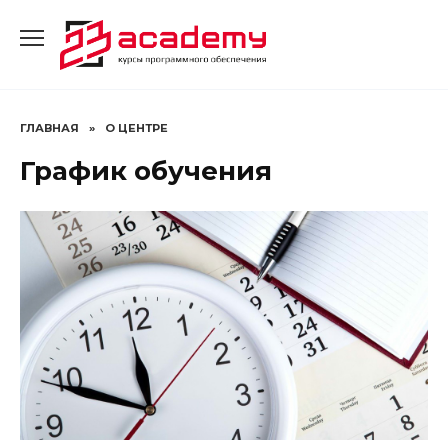
Перейти
к
содержанию
ГЛАВНАЯ
»
О ЦЕНТРЕ
График обучения