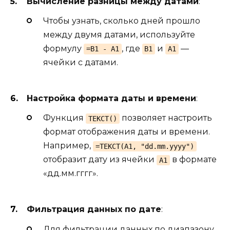
Вычисление разницы между датами
:
Чтобы узнать, сколько дней прошло
между двумя датами, используйте
формулу
, где
и
—
=B1 - A1
B1
A1
ячейки с датами.
Настройка формата даты и времени
:
Функция
позволяет настроить
ТЕКСТ()
формат отображения даты и времени.
Например,
=ТЕКСТ(A1, "dd.mm.yyyy")
отобразит дату из ячейки
в формате
A1
«дд.мм.гггг».
Фильтрация данных по дате
:
Для фильтрации данных по диапазону