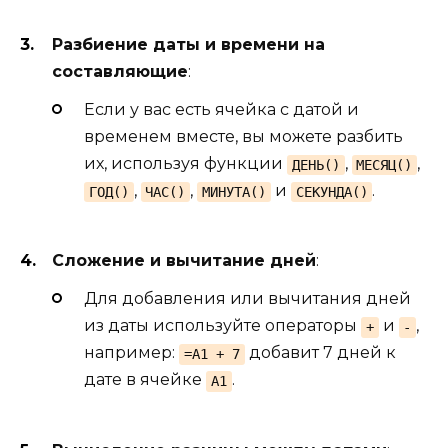
Разбиение даты и времени на
составляющие
:
Если у вас есть ячейка с датой и
временем вместе, вы можете разбить
их, используя функции
,
,
ДЕНЬ()
МЕСЯЦ()
,
,
и
.
ГОД()
ЧАС()
МИНУТА()
СЕКУНДА()
Сложение и вычитание дней
:
Для добавления или вычитания дней
из даты используйте операторы
и
,
+
-
например:
добавит 7 дней к
=A1 + 7
дате в ячейке
.
A1