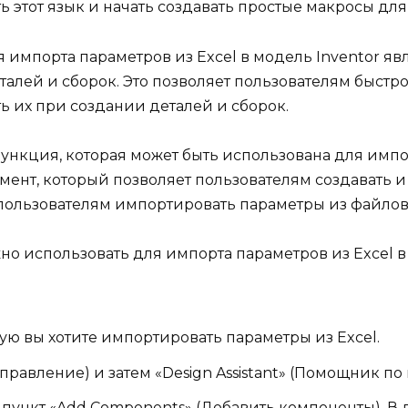
 этот язык и начать создавать простые макросы для
 импорта параметров из Excel в модель Inventor я
алей и сборок. Это позволяет пользователям быстр
ть их при создании деталей и сборок.
 функция, которая может быть использована для импо
струмент, который позволяет пользователям создавать
 пользователям импортировать параметры из файлов E
о использовать для импорта параметров из Excel в
рую вы хотите импортировать параметры из Excel.
равление) и затем «Design Assistant» (Помощник по
те пункт «Add Components» (Добавить компоненты). 