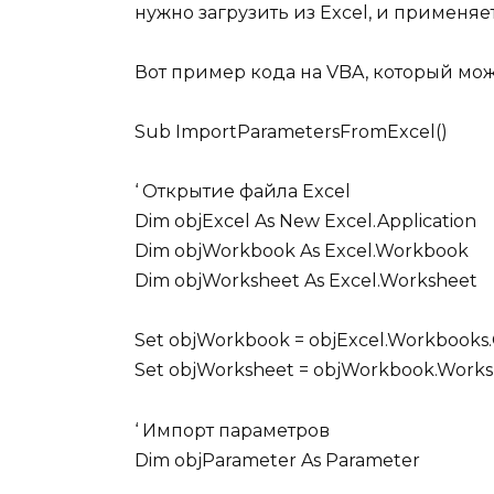
нужно загрузить из Excel, и применяет
Вот пример кода на VBA, который мож
Sub ImportParametersFromExcel()
‘ Открытие файла Excel
Dim objExcel As New Excel.Application
Dim objWorkbook As Excel.Workbook
Dim objWorksheet As Excel.Worksheet
Set objWorkbook = objExcel.Workbooks.
Set objWorksheet = objWorkbook.Works
‘ Импорт параметров
Dim objParameter As Parameter