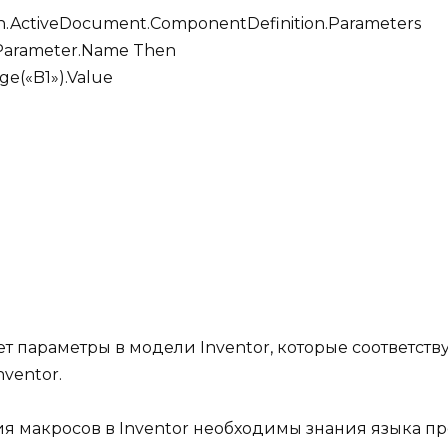
ion.ActiveDocument.ComponentDefinition.Parameters
bjParameter.Name Then
ge(«B1»).Value
ет параметры в модели Inventor, которые соответств
ventor.
ния макросов в Inventor необходимы знания языка п