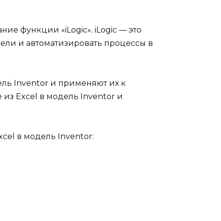
е функции «iLogic». iLogic — это
дели и автоматизировать процессы в
ель Inventor и применяют их к
из Excel в модель Inventor и
cel в модель Inventor: