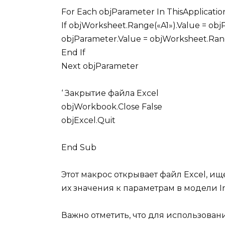
For Each objParameter In ThisApplicat
If objWorksheet.Range(«A1»).Value = o
objParameter.Value = objWorksheet.Ran
End If
Next objParameter
‘ Закрытие файла Excel
objWorkbook.Close False
objExcel.Quit
End Sub
Этот макрос открывает файл Excel, ищ
их значения к параметрам в модели In
Важно отметить, что для использова