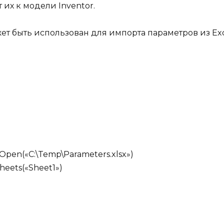
 их к модели Inventor.
ет быть использован для импорта параметров из Exce
Open(«C:\Temp\Parameters.xlsx»)
heets(«Sheet1»)