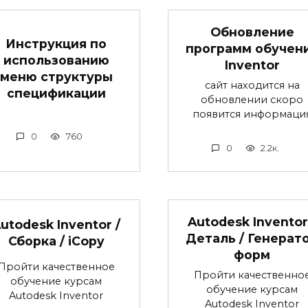
Обновление
Инструкция по
программ обучен
использованию
Inventor
меню структуры
сайт находится на
спецификации
обновлении скоро
появится информаци
0
760
0
2.2к.
Autodesk Inventor
utodesk Inventor /
Деталь / Генерат
Сборка / iCopy
форм
Пройти качественное
Пройти качественно
обучение курсам
обучение курсам
Autodesk Inventor
Autodesk Inventor