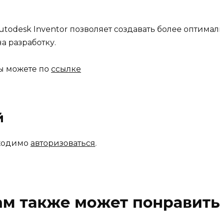
todesk Inventor позволяет создавать более оптим
а разработку.
вы можете по
ссылке
й
бходимо
авторизоваться
.
ам также может понравить