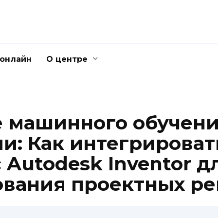
 онлайн
О центре
 машинного обучени
и: Как интегрирова
с Autodesk Inventor д
вания проектных р