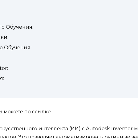
го Обучения:
ки:
о Обучения:
or:
я:
вы можете по
ссылке
усственного интеллекта (ИИ) с Autodesk Inventor 
ктов. Это позволяет автоматизировать рутинные з