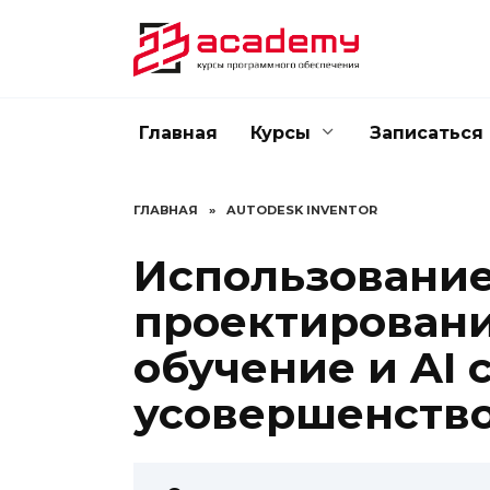
Перейти
к
содержанию
Главная
Курсы
Записаться
ГЛАВНАЯ
»
AUTODESK INVENTOR
Использование
проектировани
обучение и AI 
усовершенство