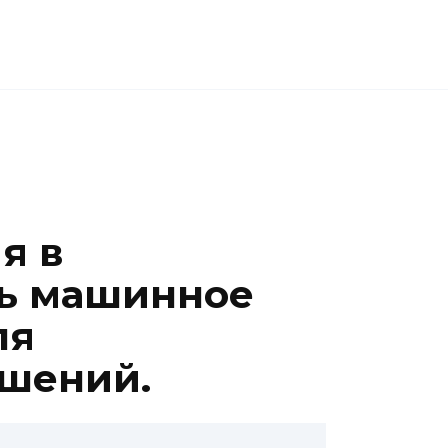
я в
ть машинное
ля
ешений.