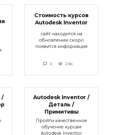
Стоимость курсов
ия
Autodesk Inventor
сайт находится на
обновлении скоро
появится информация
я
0
2.6к.
 /
Autodesk Inventor /
ор
Деталь /
Примитивы
е
Пройти качественное
обучение курсам
Autodesk Inventor