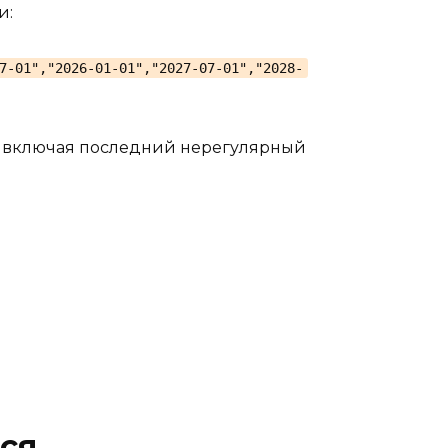
и:
7-01","2026-01-01","2027-07-01","2028-
в, включая последний нерегулярный
ся