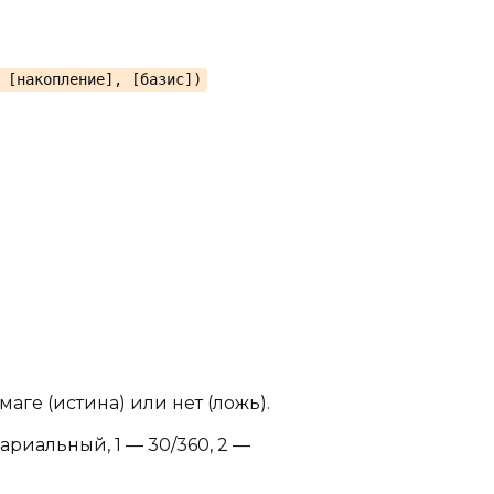
 [накопление], [базис])
ге (истина) или нет (ложь).
риальный, 1 — 30/360, 2 —