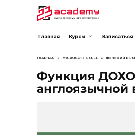
Перейти
к
содержанию
Главная
Курсы
Записаться
ГЛАВНАЯ
»
MICROSOFT EXCEL
»
ФУНКЦИИ В EXC
Функция ДОХО
англоязычной в