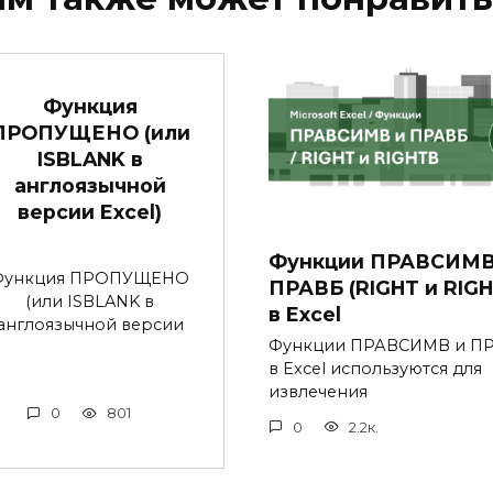
Функция
ПРОПУЩЕНО (или
ISBLANK в
англоязычной
версии Excel)
Функции ПРАВСИМВ
Функция ПРОПУЩЕНО
ПРАВБ (RIGHT и RIGH
(или ISBLANK в
в Excel
англоязычной версии
Функции ПРАВСИМВ и П
в Excel используются для
извлечения
0
801
0
2.2к.