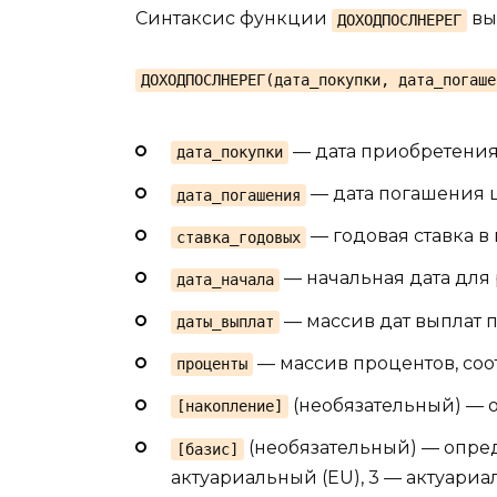
Синтаксис функции
вы
ДОХОДПОСЛНЕРЕГ
ДОХОДПОСЛНЕРЕГ(дата_покупки, дата_погаше
— дата приобретения
дата_покупки
— дата погашения 
дата_погашения
— годовая ставка в 
ставка_годовых
— начальная дата для 
дата_начала
— массив дат выплат 
даты_выплат
— массив процентов, соо
проценты
(необязательный) — о
[накопление]
(необязательный) — опреде
[базис]
актуариальный (EU), 3 — актуариал