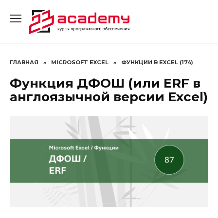
Перейти
к
содержанию
ГЛАВНАЯ
»
MICROSOFT EXCEL
»
ФУНКЦИИ В EXCEL (174)
Функция ДФОШ (или ERF в
англоязычной версии Excel)