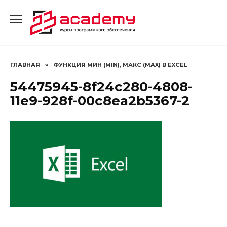
Перейти
к
содержанию
ГЛАВНАЯ
»
ФУНКЦИЯ МИН (MIN), МАКС (MAX) В EXCEL
54475945-8f24c280-4808-
11e9-928f-00c8ea2b5367-2