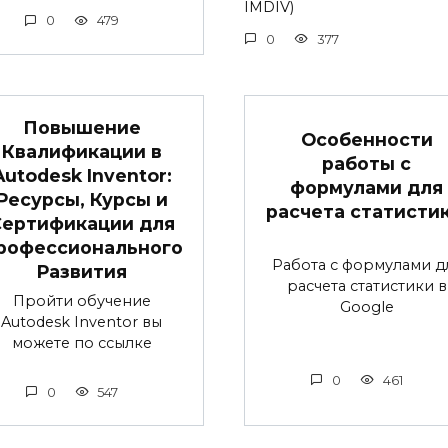
IMDIV)
0
479
0
377
Повышение
Особенности
Квалификации в
работы с
Autodesk Inventor:
формулами для
Ресурсы, Курсы и
расчета статистик
Сертификации для
рофессионального
Работа с формулами д
Развития
расчета статистики в
Пройти обучение
Google
Autodesk Inventor вы
можете по ссылке
0
461
0
547