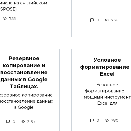
инале на английском
SPOSE)
755
0
768
Резервное
Условное
копирование и
форматирование 
восстановление
Excel
данных в Google
Условное
Таблицах.
форматирование —
езервное копирование
мощный инструмент
восстановление данных
Excel для
в Google
0
780
0
3.6к.