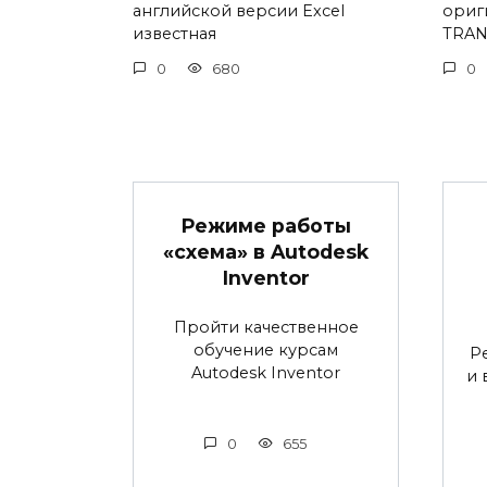
английской версии Excel
ориг
известная
TRAN
0
680
0
Режиме работы
«схема» в Autodesk
Inventor
Пройти качественное
обучение курсам
Р
Autodesk Inventor
и 
0
655