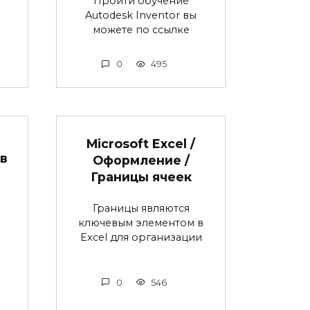
Пройти обучение
Autodesk Inventor вы
можете по ссылке
0
495
Microsoft Excel /
в
Оформление /
Границы ячеек
Границы являются
ключевым элементом в
Excel для организации
0
546