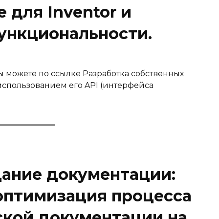
 для Inventor и
ункциональности.
ы можете по ссылке Разработка собственных
использованием его API (интерфейса
ание документации:
оптимизация процесса
ской документации на