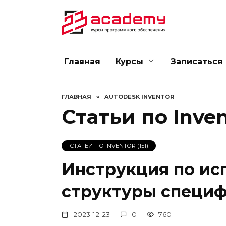
Перейти
к
содержанию
Главная
Курсы
Записаться
ГЛАВНАЯ
»
AUTODESK INVENTOR
Статьи по Invent
СТАТЬИ ПО INVENTOR (151)
Инструкция по ис
структуры специ
2023-12-23
0
760